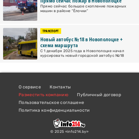
Прямо сейчас пожар в Новополоцке
Прямо сейчас большое скопление пожарных
машин в районе “Ёлочки”
ТРАНСПОРТ
Новый автобус №18 в Новополоцке +
схема маршрута
С 1 декабря 2025 года в Новополоцке начал
курсировать новый городской автобус №18
О сервисе
Контакты
Разместить компанию
Публичный договор
Пользовательское соглашене
Политика конфиденциальности
© 2025 «info214.by»