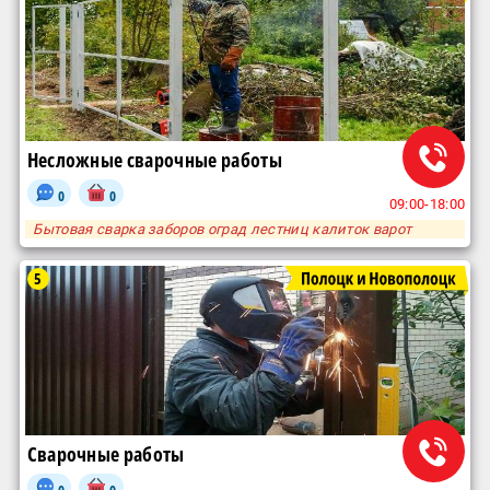
Несложные сварочные работы
0
0
09:00-18:00
Бытовая сварка заборов оград лестниц калиток варот
5
Сварочные работы
0
0