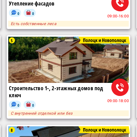
Утепление фасадов
0
0
09:00-16:00
Есть собственные леса
5
Строительство 1-, 2-этажных домов под
ключ
09:00-18:00
0
0
С внутренней отделкой или без
8