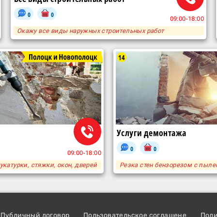
0
0
09:00-18:00
Окажу все виды наружных строительных работ
14
Услуги демонтажа
0
0
09:00-18:00
укатурки, стяжки, окон, дверей
Резка стен бензорезом с пыл
Публичный договор
Пользовательское соглашене
Пол